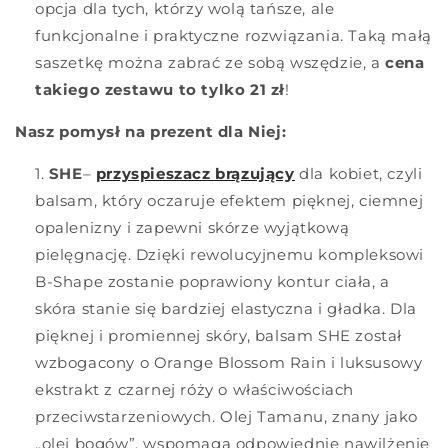
opcja dla tych, którzy wolą tańsze, ale
funkcjonalne i praktyczne rozwiązania. Taką małą
saszetkę można zabrać ze sobą wszędzie, a
cena
takiego zestawu to tylko 21 zł
!
Nasz pomysł na prezent dla Niej:
SHE
–
przyspieszacz brązujący
dla kobiet, czyli
balsam, który oczaruje efektem pięknej, ciemnej
opalenizny i zapewni skórze wyjątkową
pielęgnację. Dzięki rewolucyjnemu kompleksowi
B-Shape zostanie poprawiony kontur ciała, a
skóra stanie się bardziej elastyczna i gładka. Dla
pięknej i promiennej skóry, balsam SHE został
wzbogacony o Orange Blossom Rain i luksusowy
ekstrakt z czarnej róży o właściwościach
przeciwstarzeniowych. Olej Tamanu, znany jako
„olej bogów”, wspomaga odpowiednie nawilżenie