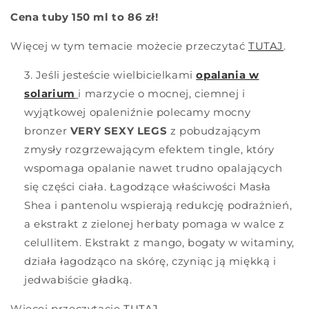
Cena tuby 150 ml to 86 zł!
Więcej w tym temacie możecie przeczytać
TUTAJ
.
Jeśli jesteście wielbicielkami
opalania w
solarium
i marzycie o mocnej, ciemnej i
wyjątkowej opaleniźnie polecamy mocny
bronzer
VERY SEXY LEGS
z pobudzającym
zmysły rozgrzewającym efektem tingle, który
wspomaga opalanie nawet trudno opalających
się części ciała. Łagodzące właściwości Masła
Shea i pantenolu wspierają redukcję podrażnień,
a ekstrakt z zielonej herbaty pomaga w walce z
celullitem. Ekstrakt z mango, bogaty w witaminy,
działa łagodząco na skórę, czyniąc ją miękką i
jedwabiście gładką.
Więcej przeczytacie
TUTAJ
.