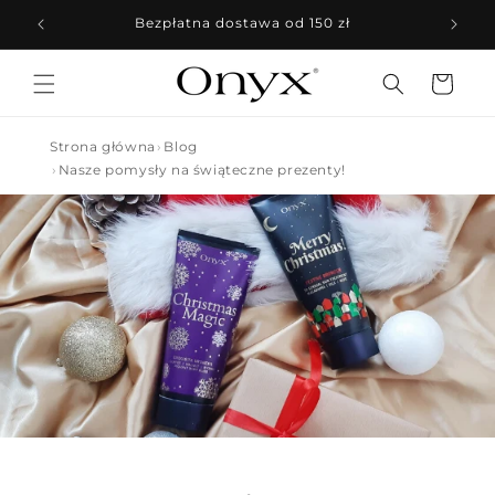
Przejdź
do
Bezpłatna dostawa od 150 zł
treści
Koszyk
Strona główna
Blog
Nasze pomysły na świąteczne prezenty!