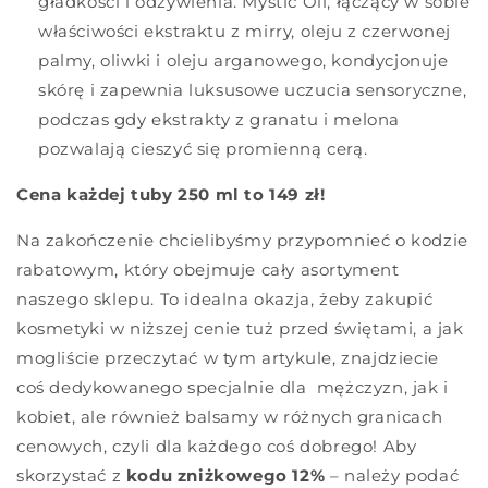
gładkości i odżywienia. Mystic Oil, łączący w sobie
właściwości ekstraktu z mirry, oleju z czerwonej
palmy, oliwki i oleju arganowego, kondycjonuje
skórę i zapewnia luksusowe uczucia sensoryczne,
podczas gdy ekstrakty z granatu i melona
pozwalają cieszyć się promienną cerą.
Cena każdej tuby 250 ml to 149 zł!
Na zakończenie chcielibyśmy przypomnieć o kodzie
rabatowym, który obejmuje cały asortyment
naszego sklepu. To idealna okazja, żeby zakupić
kosmetyki w niższej cenie tuż przed świętami, a jak
mogliście przeczytać w tym artykule, znajdziecie
coś dedykowanego specjalnie dla mężczyzn, jak i
kobiet, ale również balsamy w różnych granicach
cenowych, czyli dla każdego coś dobrego! Aby
skorzystać z
kodu zniżkowego 12%
– należy podać