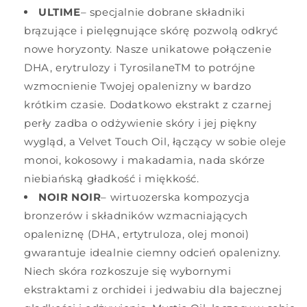
ULTIME
– specjalnie dobrane składniki
brązujące i pielęgnujące skórę pozwolą odkryć
nowe horyzonty. Nasze unikatowe połączenie
DHA, erytrulozy i TyrosilaneTM to potrójne
wzmocnienie Twojej opalenizny w bardzo
krótkim czasie. Dodatkowo ekstrakt z czarnej
perły zadba o odżywienie skóry i jej piękny
wygląd, a Velvet Touch Oil, łączący w sobie oleje
monoi, kokosowy i makadamia, nada skórze
niebiańską gładkość i miękkość.
NOIR NOIR
– wirtuozerska kompozycja
bronzerów i składników wzmacniających
opaleniznę (DHA, ertytruloza, olej monoi)
gwarantuje idealnie ciemny odcień opalenizny.
Niech skóra rozkoszuje się wybornymi
ekstraktami z orchidei i jedwabiu dla bajecznej