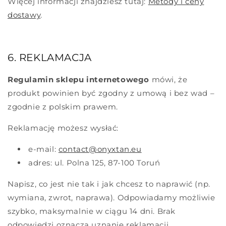
Więcej informacji znajdziesz tutaj:
Metody i ceny
dostawy
.
6. REKLAMACJA
Regulamin sklepu internetowego
mówi, że
produkt powinien być zgodny z umową i bez wad –
zgodnie z polskim prawem.
Reklamację możesz wysłać:
e-mail:
contact@onyxtan.eu
adres: ul. Polna 125, 87-100 Toruń
Napisz, co jest nie tak i jak chcesz to naprawić (np.
wymiana, zwrot, naprawa). Odpowiadamy możliwie
szybko, maksymalnie w ciągu 14 dni. Brak
odpowiedzi oznacza uznanie reklamacji.