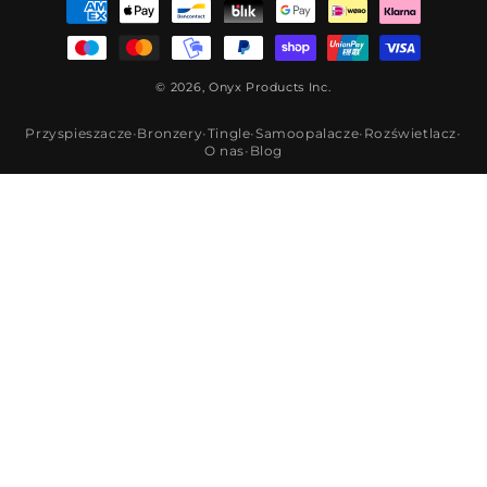
Metody
płatności
© 2026, Onyx Products Inc.
Przyspieszacze
•
Bronzery
•
Tingle
•
Samoopalacze
•
Rozświetlacz
•
O nas
•
Blog