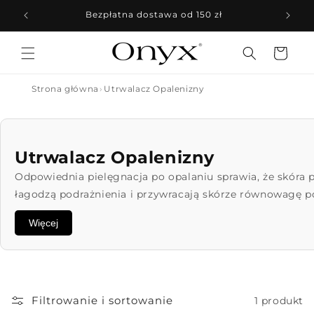
Przejdź
do
Bezpłatna dostawa od 150 zł
treści
Koszyk
Strona główna
Utrwalacz Opalenizny
Utrwalacz Opalenizny
Odpowiednia pielęgnacja po opalaniu sprawia, że skóra p
łagodzą podrażnienia i przywracają skórze równowagę po
opaleniznę. Regularne stosowanie zapewnia skórze miękk
Więcej
Filtrowanie i sortowanie
1 produkt