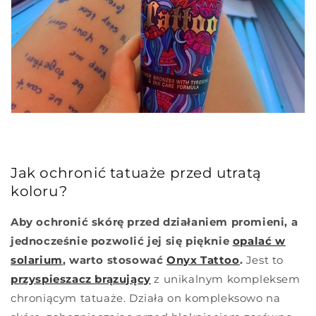
Jak ochronić tatuaże przed utratą
koloru?
Aby ochronić skórę przed działaniem promieni, a
jednocześnie pozwolić jej się pięknie
opalać w
solarium
, warto stosować
Onyx Tattoo
.
Jest to
przyspieszacz brązujący
z unikalnym kompleksem
chroniącym tatuaże. Działa on kompleksowo na