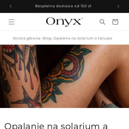
Przejdź
do
Bezpłatna dostawa od 150 zł
treści
Koszyk
Strona główna
Blog
Opalanie na solarium a tatuaże
Opalanie na solarium a