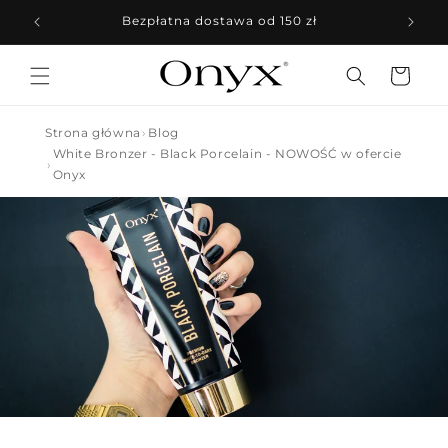
Przejdź
do
Bezpłatna dostawa od 150 zł
treści
Koszyk
Strona główna
Blog
White Bronzer - Black Porcelain - NOWOŚĆ w ofercie
Onyx